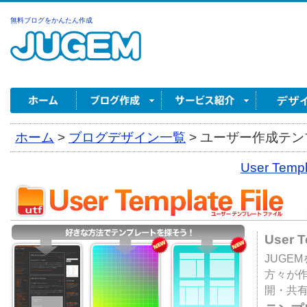
無料ブログをかんたん作成
ホーム
>
ブログデザイン一覧
>
ユーザー作成テンプ
User Tem
User 
JUGE
方々が
開・共