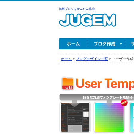
無料ブログをかんたん作成
ホーム
>
ブログデザイン一覧
>
ユーザー作成