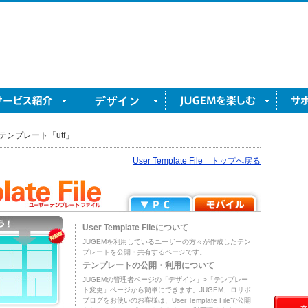
テンプレート「utf」
User Template File トップへ戻る
User Template Fileについて
JUGEMを利用しているユーザーの方々が作成したテン
プレートを公開・共有するページです。
テンプレートの公開・利用について
JUGEMの管理者ページの「デザイン」>「テンプレー
ト変更」ページから簡単にできます。JUGEM、ロリポ
ブログをお使いのお客様は、User Template Fileで公開