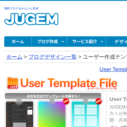
無料ブログをかんたん作成
ホーム
>
ブログデザイン一覧
>
ユーザー作成テンプ
User Tem
User 
JUGE
方々が
開・共