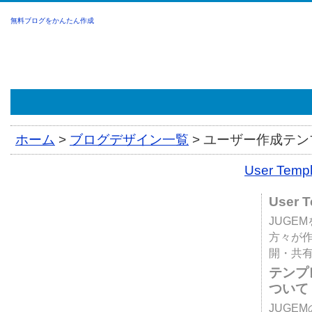
無料ブログをかんたん作成
ホーム
>
ブログデザイン一覧
>
ユーザー作成テンプ
User Tem
User 
JUGE
方々が
開・共