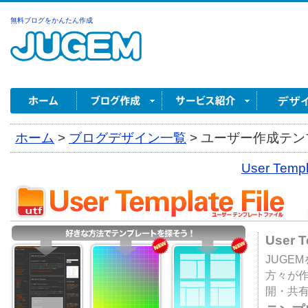
無料ブログをかんたん作成
ホーム
>
ブログデザイン一覧
>
ユーザー作成テンプ
User Tem
User 
JUGE
方々が
開・共