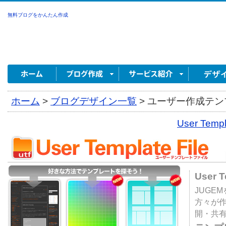
無料ブログをかんたん作成
ホーム
>
ブログデザイン一覧
>
ユーザー作成テンプ
User Tem
User 
JUGE
方々が
開・共