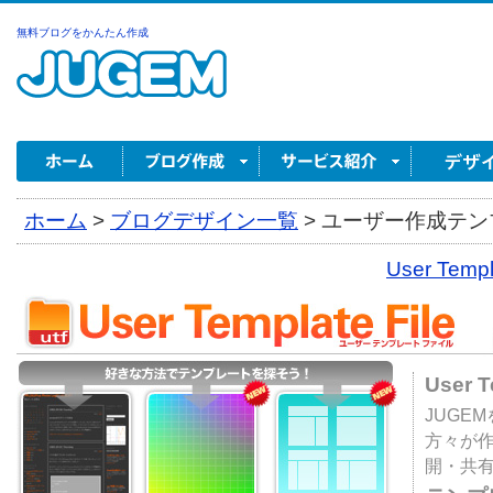
無料ブログをかんたん作成
ホーム
>
ブログデザイン一覧
>
ユーザー作成テンプ
User Tem
User 
JUGE
方々が
開・共