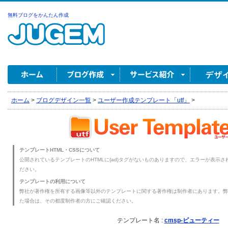
無料ブログをかんたん作成
ホーム
>
ブログデザイン一覧
>
ユーザー作成テンプレート「utf」
>
テンプレートHTML・CSSについて
公開されているテンプレートのHTMLに{ad}タグがないものありますので、エラーが表示され
ださい。
テンプレートの利用について
弊社が著作権を所有する画像等以外のテンプレートに関する著作権は制作者にあります。弊
た場合は、その都度制作者の方にご確認ください。
テンプレート名 :
cmsp-ビューティー