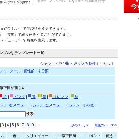
されているテンプレートを自由にご利用頂けます。
新日の新しい」で並び順を変更できます。
)」「名前」で絞り込みすることができます。
ートビューアーで画像を表示します。
ンプルなテンプレート一覧
ジャンル・並び順・絞り込み条件をリセット
レイ
|
クール
|
個性的
|
未分類
ー
»修正日が新しい
|
赤
|
ピンク
|
青
|
黄
|
オレンジ
|
緑
|
カラム-右メニュー
|
2カラム-左メニュー
|
3カラム
|
その他
|
|
3
|
4
|
5
|
6
|
7
|
8
|
9
| ...
次のページ>
最後のページ>>
ラム
色
クリエイター
修正日時
コメント
使う