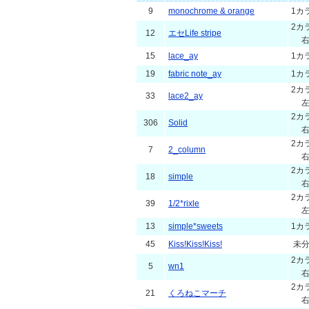
9
monochrome & orange
1カ
2カ
12
エセLife stripe
15
lace_ay
1カ
19
fabric note_ay
1カ
2カ
33
lace2_ay
2カ
306
Solid
2カ
7
2_column
2カ
18
simple
2カ
39
1/2*rixle
13
simple*sweets
1カ
45
Kiss!Kiss!Kiss!
未
2カ
5
wn1
2カ
21
くろねこマーチ