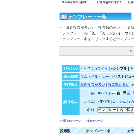
・「最近投票が多い」「投票数の多い」「更
・テンプレートの「色」「カラム(レイアウト
・テンプレート名をクリックするとテンプレ
シ
ジャンル
すべて
|
カワイイ
|
»シンプル
|
キ
表示形式
サムネイルビュー
|
»リストビュ
並び替え
最近投票が多い
|
投票数が多い
|
色:
すべて
|
»
白
|
黒
|
カラム:
»すべて
|
1カラム
|
2
絞り込み
名前:
<<最初のページ
<前のページ
投票数
テンプレート名
カ