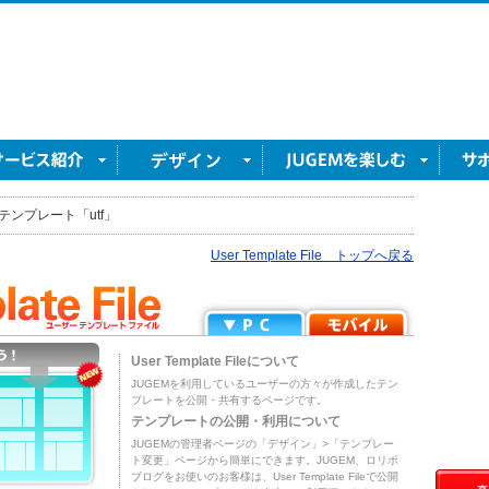
テンプレート「utf」
User Template File トップへ戻る
User Template Fileについて
JUGEMを利用しているユーザーの方々が作成したテン
プレートを公開・共有するページです。
テンプレートの公開・利用について
JUGEMの管理者ページの「デザイン」>「テンプレー
ト変更」ページから簡単にできます。JUGEM、ロリポ
ブログをお使いのお客様は、User Template Fileで公開