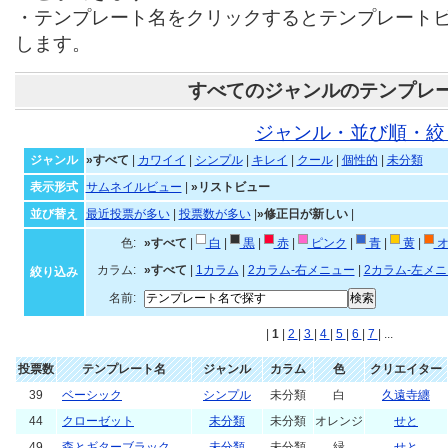
・テンプレート名をクリックするとテンプレート
します。
すべてのジャンルのテンプレ
ジャンル・並び順・絞
ジャンル
»すべて
|
カワイイ
|
シンプル
|
キレイ
|
クール
|
個性的
|
未分類
表示形式
サムネイルビュー
|
»リストビュー
並び替え
最近投票が多い
|
投票数が多い
|
»修正日が新しい
|
色:
»すべて
|
白
|
黒
|
赤
|
ピンク
|
青
|
黄
|
オ
カラム:
»すべて
|
1カラム
|
2カラム-右メニュー
|
2カラム-左メ
絞り込み
名前:
|
1
|
2
|
3
|
4
|
5
|
6
|
7
| ...
投票数
テンプレート名
ジャンル
カラム
色
クリエイター
39
ベーシック
シンプル
未分類
白
久遠寺纏
44
クローゼット
未分類
未分類
オレンジ
せと
49
森とギターブラック
未分類
未分類
緑
せと