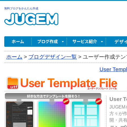
無料ブログをかんたん作成
ホーム
>
ブログデザイン一覧
>
ユーザー作成テンプ
User Tem
User 
JUGE
方々が
開・共