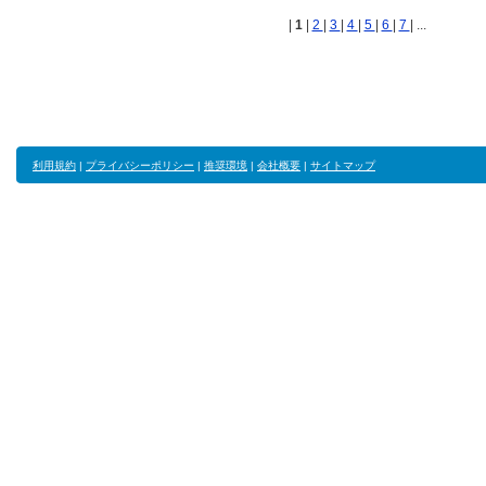
|
1
|
2
|
3
|
4
|
5
|
6
|
7
| ...
利用規約
|
プライバシーポリシー
|
推奨環境
|
会社概要
|
サイトマップ