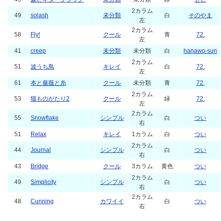
2カラム
49
solash
未分類
白
そのやま
左
2カラム
58
Fly!
クール
青
72.
左
41
creep
未分類
未分類
白
hanawo-sun
2カラム
51
波うち鳥
キレイ
白
72.
左
61
本と薔薇と糸
クール
未分類
青
72.
2カラム
53
猫ものがたり2
クール
緑
72.
左
2カラム
55
Snowflake
シンプル
白
つい
右
51
Relax
キレイ
1カラム
白
つい
2カラム
44
Journal
シンプル
白
つい
右
43
Bridge
クール
3カラム
黄色
つい
2カラム
49
Simplicity
シンプル
白
つい
右
2カラム
48
Cunning
カワイイ
白
つい
右