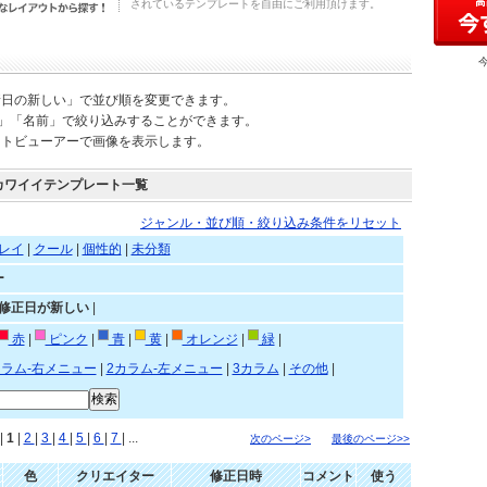
されているテンプレートを自由にご利用頂けます。
新日の新しい」で並び順を変更できます。
)」「名前」で絞り込みすることができます。
ートビューアーで画像を表示します。
カワイイテンプレート一覧
ジャンル・並び順・絞り込み条件をリセット
レイ
|
クール
|
個性的
|
未分類
ー
»修正日が新しい
|
赤
|
ピンク
|
青
|
黄
|
オレンジ
|
緑
|
カラム-右メニュー
|
2カラム-左メニュー
|
3カラム
|
その他
|
|
1
|
2
|
3
|
4
|
5
|
6
|
7
| ...
次のページ>
最後のページ>>
色
クリエイター
修正日時
コメント
使う