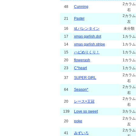
2カラム
48
Cunning
右
2カラム
21
Pastel
左
16
st.バレンタイン
未分類
17
xmas garlish.dot
1カラム
14
xmas garlish.stripe
1カラム
15
ハピめりくり！
1カラム
20
flowerash
1カラム
23
C*heart
1カラム
2カラム
37
SUPER GIRL
右
2カラム
64
Season*
右
2カラム
20
レース×王冠
右
139
Love so sweet
3カラム
2カラム
20
poke
左
2カラム
41
みずいろ