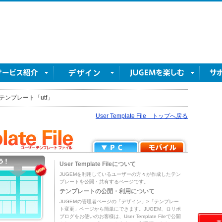
テンプレート「utf」
User Template File トップへ戻る
User Template Fileについて
JUGEMを利用しているユーザーの方々が作成したテン
プレートを公開・共有するページです。
テンプレートの公開・利用について
JUGEMの管理者ページの「デザイン」>「テンプレー
ト変更」ページから簡単にできます。JUGEM、ロリポ
ブログをお使いのお客様は、User Template Fileで公開