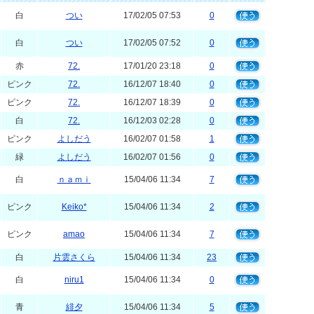
白
つい
17/02/05 07:53
0
白
つい
17/02/05 07:52
0
赤
72.
17/01/20 23:18
0
ピンク
72.
16/12/07 18:40
0
ピンク
72.
16/12/07 18:39
0
白
72.
16/12/03 02:28
0
ピンク
よしだう
16/02/07 01:58
1
緑
よしだう
16/02/07 01:56
0
白
ｎａｍｉ
15/04/06 11:34
7
ピンク
Keiko*
15/04/06 11:34
2
ピンク
amao
15/04/06 11:34
7
白
片雲さくら
15/04/06 11:34
23
白
niru1
15/04/06 11:34
0
青
緋夕
15/04/06 11:34
5