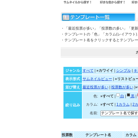
・「最近投票が多い」「投票数の多い」「更
・テンプレートの「色」「カラム(レイアウト
・テンプレート名をクリックするとテンプレ
ジャンル
すべて
|
»カワイイ
|
シンプル
|
キ
表示形式
サムネイルビュー
|
»リストビュ
並び替え
最近投票が多い
|
投票数が多い
|
色:
»すべて
|
白
|
黒
|
カラム:
»すべて
|
1カラム
|
2
絞り込み
名前:
投票数
テンプレート名
カラム