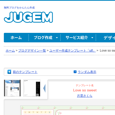
無料ブログをかんたん作成
ホーム
>
ブログデザイン一覧
>
ユーザー作成テンプレート「utf」
>
Love so 
前のテンプレート
ランダム表示
テンプレート名
Love so sweet
片雲さくら