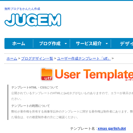
無料ブログをかんたん作成
ホーム
>
ブログデザイン一覧
>
ユーザー作成テンプレート「utf」
>
テンプレートHTML・CSSについて
公開されているテンプレートのHTMLに{ad}タグがないものありますので、エラーが表示され
ださい。
テンプレートの利用について
弊社が著作権を所有する画像等以外のテンプレートに関する著作権は制作者にあります。弊
た場合は、その都度制作者の方にご確認ください。
テンプレート名 :
xmas garlish.dot