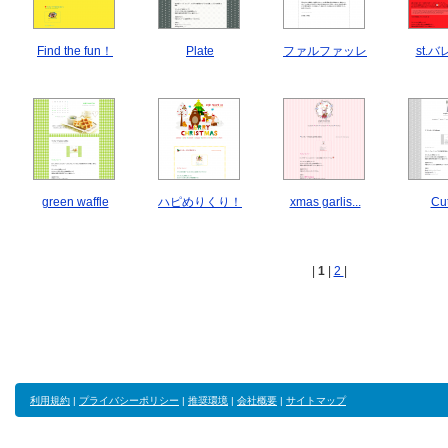
Find the fun！
Plate
ファルファッレ
st.バ
green waffle
ハピめりくり！
xmas garlis...
Cut
|
1
|
2
|
利用規約
|
プライバシーポリシー
|
推奨環境
|
会社概要
|
サイトマップ