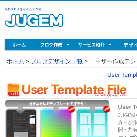
無料ブログをかんたん作成
ホーム
>
ブログデザイン一覧
>
ユーザー作成テンプ
User Tem
User 
JUGE
方々が
開・共