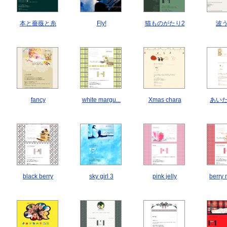
本と薔薇と糸
Fly!
猫ものがたり2
波
fancy
white margu...
Xmas chara
あい
black berry
sky girl 3
pink jelly
berry