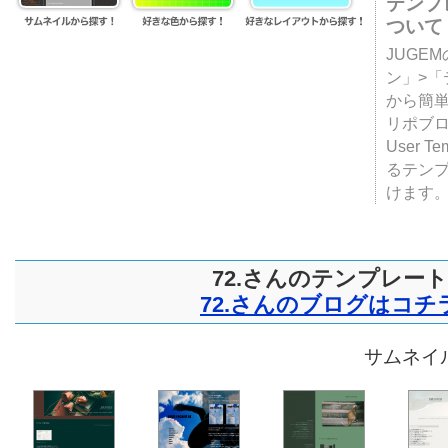
テンプ
ついて
JUGE
ン」>
から簡単
リポブ
User T
るテン
けます
72.さんのテンプレート
72.さんのブログはコチ
サムネイル