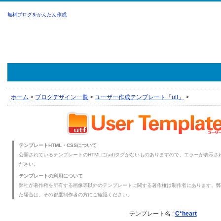
無料ブログをかんたん作成
ホーム
>
ブログデザイン一覧
>
ユーザー作成テンプレート「utf」
>
テンプレートHTML・CSSについて
公開されているテンプレートのHTMLに{ad}タグがないものありますので、エラーが表示され
ださい。
テンプレートの利用について
弊社が著作権を所有する画像等以外のテンプレートに関する著作権は制作者にあります。弊
た場合は、その都度制作者の方にご確認ください。
テンプレート名 :
C*heart