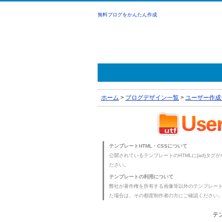
無料ブログをかんたん作成
ホーム
>
ブログデザイン一覧
>
ユーザー作成
テンプレートHTML・CSSについて
公開されているテンプレートのHTMLに{ad}タグ
ださい。
テンプレートの利用について
弊社が著作権を所有する画像等以外のテンプレー
た場合は、その都度制作者の方にご確認ください
テ