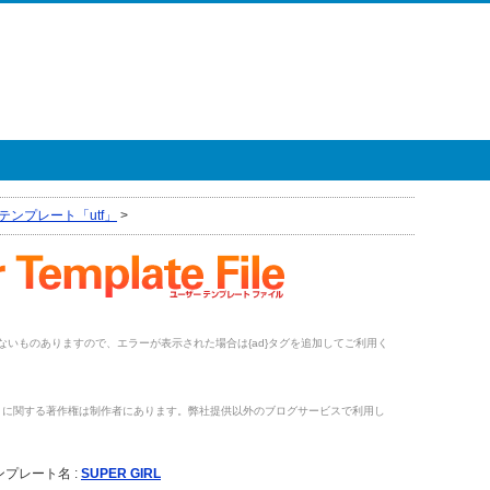
テンプレート「utf」
>
がないものありますので、エラーが表示された場合は{ad}タグを追加してご利用く
トに関する著作権は制作者にあります。弊社提供以外のブログサービスで利用し
。
ンプレート名 :
SUPER GIRL