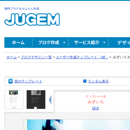
無料ブログをかんたん作成
ホーム
>
ブログデザイン一覧
>
ユーザー作成テンプレート「utf」
>
みずいろ b
前のテンプレート
ランダム表示
テンプレート名
みずいろ
緋夕