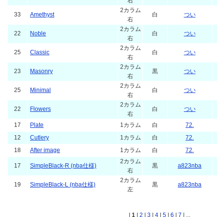
右
2カラム
33
Amethyst
白
つい
右
2カラム
22
Noble
白
つい
右
2カラム
25
Classic
白
つい
右
2カラム
23
Masonry
黒
つい
右
2カラム
25
Minimal
白
つい
右
2カラム
22
Flowers
白
つい
右
17
Plate
1カラム
白
72.
12
Cutlery
1カラム
白
72.
18
After image
1カラム
白
72.
2カラム
17
SimpleBlack-R (nba仕様)
黒
a823nba
右
2カラム
19
SimpleBlack-L (nba仕様)
黒
a823nba
左
|
1
|
2
|
3
|
4
|
5
|
6
|
7
| ...