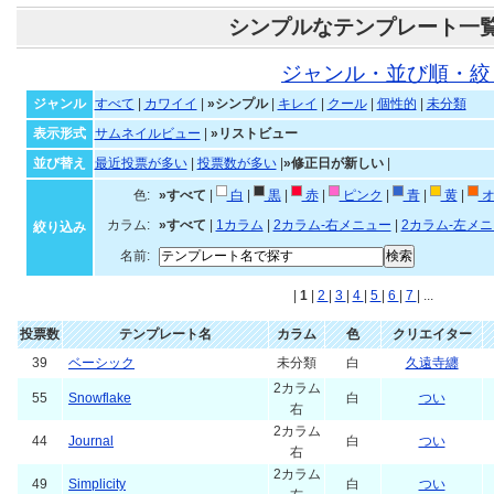
シンプルなテンプレート一
ジャンル・並び順・絞
ジャンル
すべて
|
カワイイ
|
»シンプル
|
キレイ
|
クール
|
個性的
|
未分類
表示形式
サムネイルビュー
|
»リストビュー
並び替え
最近投票が多い
|
投票数が多い
|
»修正日が新しい
|
色:
»すべて
|
白
|
黒
|
赤
|
ピンク
|
青
|
黄
|
オ
カラム:
»すべて
|
1カラム
|
2カラム-右メニュー
|
2カラム-左メ
絞り込み
名前:
|
1
|
2
|
3
|
4
|
5
|
6
|
7
| ...
投票数
テンプレート名
カラム
色
クリエイター
39
ベーシック
未分類
白
久遠寺纏
2カラム
55
Snowflake
白
つい
右
2カラム
44
Journal
白
つい
右
2カラム
49
Simplicity
白
つい