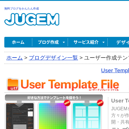
無料ブログをかんたん作成
ホーム
>
ブログデザイン一覧
>
ユーザー作成テンプ
User Tem
User 
JUGE
方々が
開・共