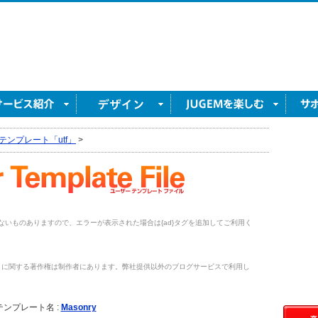
テンプレート「utf」
>
がないものありますので、エラーが表示された場合は{ad}タグを追加してご利用く
トに関する著作権は制作者にあります。弊社提供以外のブログサービスで利用し
。
テンプレート名 :
Masonry