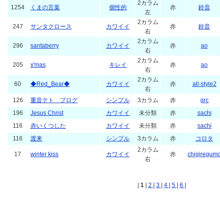
2カラム
1254
くまの言葉
個性的
赤
鈴音
左
2カラム
247
サンタクロース
カワイイ
赤
鈴音
右
2カラム
296
santaberry
カワイイ
赤
ao
右
2カラム
205
x'mas
キレイ
赤
ao
右
2カラム
60
◆Red_Bear◆
カワイイ
赤
all-style2
右
126
重音テト ブログ
シンプル
3カラム
赤
grc
196
Jesus Christ
カワイイ
未分類
赤
sachi
116
赤いくつした
カワイイ
未分類
赤
sachi
116
渡来
シンプル
3カラム
赤
コロタ
2カラム
17
winter kiss
カワイイ
赤
chigiregum
右
|
1
|
2
|
3
|
4
|
5
|
6
|