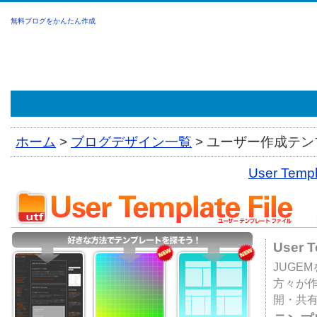
無料ブログをかんたん作成
ホーム
>
ブログデザイン一覧
>
ユーザー作成テンプ
User Tem
User 
JUGE
方々が
開・共