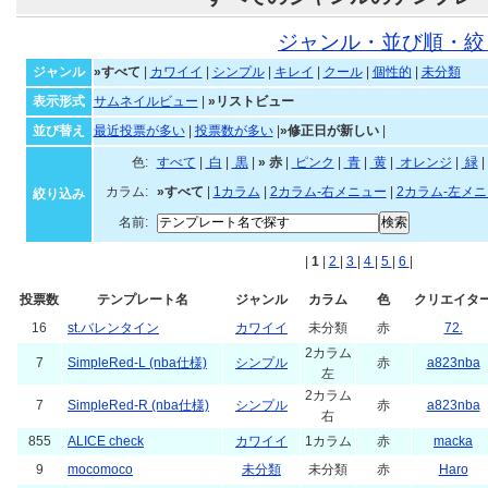
ジャンル・並び順・絞
ジャンル
»すべて
|
カワイイ
|
シンプル
|
キレイ
|
クール
|
個性的
|
未分類
表示形式
サムネイルビュー
|
»リストビュー
並び替え
最近投票が多い
|
投票数が多い
|
»修正日が新しい
|
色:
すべて
|
白
|
黒
|
»
赤
|
ピンク
|
青
|
黄
|
オレンジ
|
緑
|
カラム:
»すべて
|
1カラム
|
2カラム-右メニュー
|
2カラム-左メ
絞り込み
名前:
|
1
|
2
|
3
|
4
|
5
|
6
|
投票数
テンプレート名
ジャンル
カラム
色
クリエイタ
16
st.バレンタイン
カワイイ
未分類
赤
72.
2カラム
7
SimpleRed-L (nba仕様)
シンプル
赤
a823nba
左
2カラム
7
SimpleRed-R (nba仕様)
シンプル
赤
a823nba
右
855
ALICE check
カワイイ
1カラム
赤
macka
9
mocomoco
未分類
未分類
赤
Haro