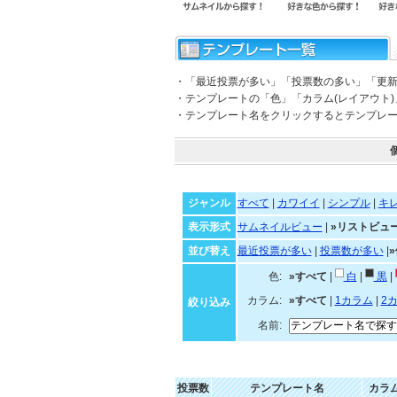
・「最近投票が多い」「投票数の多い」「更
・テンプレートの「色」「カラム(レイアウト
・テンプレート名をクリックするとテンプレ
ジャンル
すべて
|
カワイイ
|
シンプル
|
キ
表示形式
サムネイルビュー
|
»リストビュ
並び替え
最近投票が多い
|
投票数が多い
|
色:
»すべて
|
白
|
黒
|
カラム:
»すべて
|
1カラム
|
2
絞り込み
名前:
投票数
テンプレート名
カラ