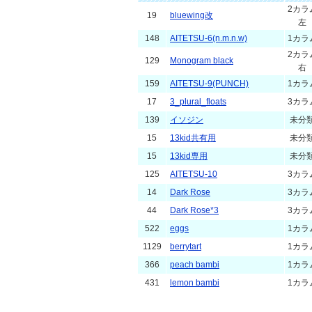
2カラ
19
bluewing改
左
148
AITETSU-6(n.m.n.w)
1カラ
2カラ
129
Monogram black
右
159
AITETSU-9(PUNCH)
1カラ
17
3_plural_floats
3カラ
139
イソジン
未分
15
13kid共有用
未分
15
13kid専用
未分
125
AITETSU-10
3カラ
14
Dark Rose
3カラ
44
Dark Rose*3
3カラ
522
eggs
1カラ
1129
berrytart
1カラ
366
peach bambi
1カラ
431
lemon bambi
1カラ