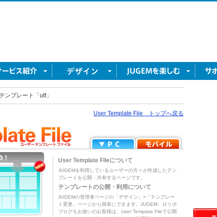
テンプレート「utf」
User Template File トップへ戻る
User Template Fileについて
JUGEMを利用しているユーザーの方々が作成したテン
プレートを公開・共有するページです。
テンプレートの公開・利用について
JUGEMの管理者ページの「デザイン」>「テンプレー
ト変更」ページから簡単にできます。JUGEM、ロリポ
ブログをお使いのお客様は、User Template Fileで公開