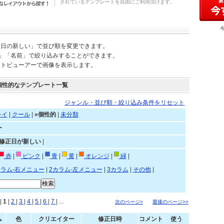
されているテンプレートを自由にご利用頂けます。
新日の新しい」で並び順を変更できます。
)」「名前」で絞り込みすることができます。
ートビューアーで画像を表示します。
個性的なテンプレート一覧
ジャンル・並び順・絞り込み条件をリセット
レイ
|
クール
|
»個性的
|
未分類
ー
»修正日が新しい
|
赤
|
ピンク
|
青
|
黄
|
オレンジ
|
緑
|
カラム-右メニュー
|
2カラム-左メニュー
|
3カラム
|
その他
|
|
1
|
2
|
3
|
4
|
5
|
6
|
7
| ...
次のページ>
最後のページ>>
ム
色
クリエイター
修正日時
コメント
使う