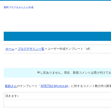
無料ブログをかんたん作成
ホーム
>
ブログデザイン一覧
>
ユーザー作成テンプレート「utf」
申し訳ありません。現在、新規コメントは受け付けて
藍鉄さん
のテンプレート「
AITETSU-6(n.m.n.w)
」に対するコメント数(1件) (新
頂きます♪