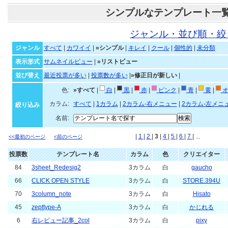
シンプルなテンプレート一
ジャンル・並び順・絞
ジャンル
すべて
|
カワイイ
|
»シンプル
|
キレイ
|
クール
|
個性的
|
未分類
表示形式
サムネイルビュー
|
»リストビュー
並び替え
最近投票が多い
|
投票数が多い
|
»修正日が新しい
|
色:
»すべて
|
白
|
黒
|
赤
|
ピンク
|
青
|
黄
|
オ
カラム:
すべて
|
1カラム
|
2カラム-右メニュー
|
2カラム-左メニ
絞り込み
名前:
|
1
|
2
|
3
|
4
|
5
|
6
|
7
| ...
<<最初のページ
<前のページ
投票数
テンプレート名
カラム
色
クリエイター
84
3sheet_Redesig2
3カラム
白
gaucho
66
CLICK OPEN STYLE
3カラム
白
STORE.394U
70
3column_note
3カラム
白
Hisato
45
zepttype-A
3カラム
白
かじれる
6
右レビュー記事_2col
3カラム
白
pixy