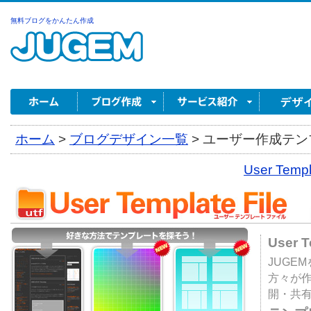
無料ブログをかんたん作成
ホーム
>
ブログデザイン一覧
>
ユーザー作成テンプ
User Tem
User 
JUGE
方々が
開・共