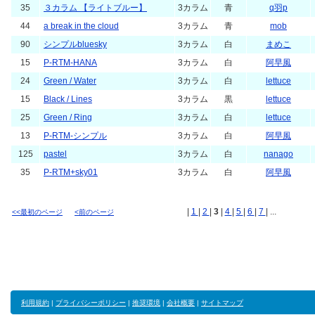
35
３カラム 【ライトブルー】
3カラム
青
q羽p
44
a break in the cloud
3カラム
青
mob
90
シンプルbluesky
3カラム
白
まめこ
15
P-RTM-HANA
3カラム
白
阿早風
24
Green / Water
3カラム
白
lettuce
15
Black / Lines
3カラム
黒
lettuce
25
Green / Ring
3カラム
白
lettuce
13
P-RTM-シンプル
3カラム
白
阿早風
125
pastel
3カラム
白
nanago
35
P-RTM+sky01
3カラム
白
阿早風
|
1
|
2
|
3
|
4
|
5
|
6
|
7
| ...
<<最初のページ
<前のページ
利用規約
|
プライバシーポリシー
|
推奨環境
|
会社概要
|
サイトマップ