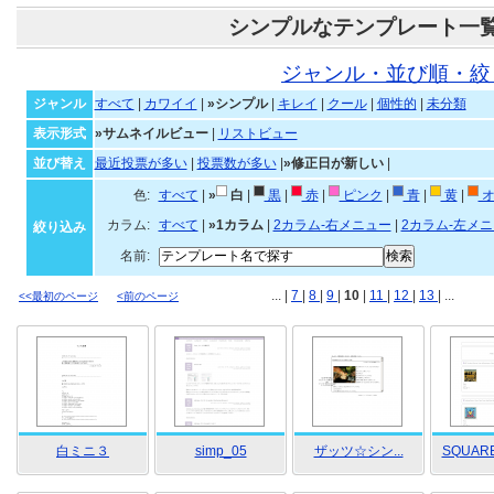
シンプルなテンプレート一
ジャンル・並び順・絞
ジャンル
すべて
|
カワイイ
|
»シンプル
|
キレイ
|
クール
|
個性的
|
未分類
表示形式
»サムネイルビュー
|
リストビュー
並び替え
最近投票が多い
|
投票数が多い
|
»修正日が新しい
|
色:
すべて
|
»
白
|
黒
|
赤
|
ピンク
|
青
|
黄
|
オ
カラム:
すべて
|
»1カラム
|
2カラム-右メニュー
|
2カラム-左メ
絞り込み
名前:
... |
7
|
8
|
9
|
10
|
11
|
12
|
13
| ...
<<最初のページ
<前のページ
白ミニ３
simp_05
ザッツ☆シン...
SQUAR