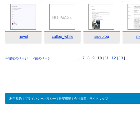
novel
callog_white
sjueblog
ni
... |
7
|
8
|
9
|
10
|
11
|
12
|
13
| ...
<<最初のページ
<前のページ
利用規約
|
プライバシーポリシー
|
推奨環境
|
会社概要
|
サイトマップ