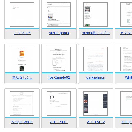
シンプル**
stella_photo
memo用シンプル
カスタ
無駄なしシ...
Tos-Simple02
darksalmon
Whi
Simple White
AITETSU-1
AITETSU-2
nidin