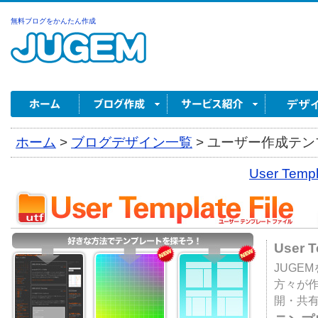
無料ブログをかんたん作成
ホーム
>
ブログデザイン一覧
>
ユーザー作成テンプ
User Tem
User 
JUGE
方々が
開・共