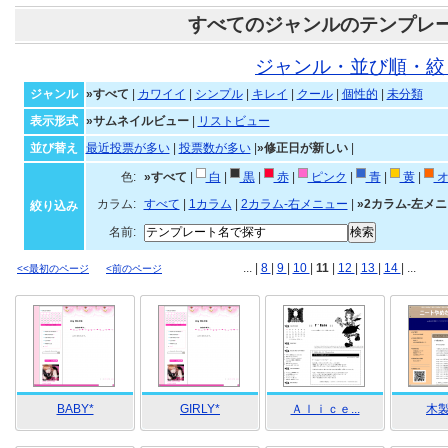
すべてのジャンルのテンプレ
ジャンル・並び順・絞
ジャンル
»すべて
|
カワイイ
|
シンプル
|
キレイ
|
クール
|
個性的
|
未分類
表示形式
»サムネイルビュー
|
リストビュー
並び替え
最近投票が多い
|
投票数が多い
|
»修正日が新しい
|
色:
»すべて
|
白
|
黒
|
赤
|
ピンク
|
青
|
黄
|
オ
カラム:
すべて
|
1カラム
|
2カラム-右メニュー
|
»2カラム-左メ
絞り込み
名前:
... |
8
|
9
|
10
|
11
|
12
|
13
|
14
| ...
<<最初のページ
<前のページ
BABY*
GIRLY*
Ａｌｉｃｅ...
木