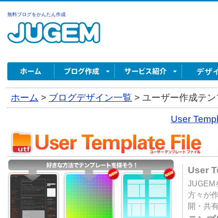
無料ブログをかんたん作成
ホーム
>
ブログデザイン一覧
>
ユーザー作成テンプ
User Tem
User 
JUGE
方々が
開・共