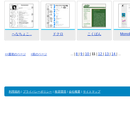
へなちょこ...
ドクロ
こくばん
Mono
... |
8
|
9
|
10
|
11
|
12
|
13
|
14
| ...
<<最初のページ
<前のページ
利用規約
|
プライバシーポリシー
|
推奨環境
|
会社概要
|
サイトマップ