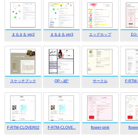
まるまる ver2
まるまる ver3
エッグカップ
DJ
スケッチブック
QP～紺*
サークル
F-RT
F-RTM-CLOVER02
F-RTM-CLOVE...
flower-pink
flowe