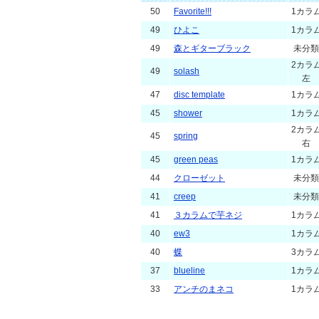
50
Favorite!!!
1カラ
49
ひよこ
1カラ
49
森とギターブラック
未分類
2カラ
49
solash
左
47
disc template
1カラ
45
shower
1カラ
2カラ
45
spring
右
45
green peas
1カラ
44
クローゼット
未分類
41
creep
未分類
41
３カラムで芋ネジ
1カラ
40
ew3
1カラ
40
蝶
3カラ
37
blueline
1カラ
33
アンチのまネコ
1カラ