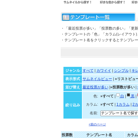
・「最近投票が多い」「投票数の多い」「更
・テンプレートの「色」「カラム(レイアウト
・テンプレート名をクリックするとテンプレ
ジャンル
すべて
|
カワイイ
|
シンプル
|
キ
表示形式
サムネイルビュー
|
»リストビュ
並び替え
最近投票が多い
|
»投票数が多い
|
色:
»すべて
|
白
|
黒
|
カラム:
»すべて
|
1カラム
|
2
絞り込み
名前:
<前のページ
投票数
テンプレート名
カラム