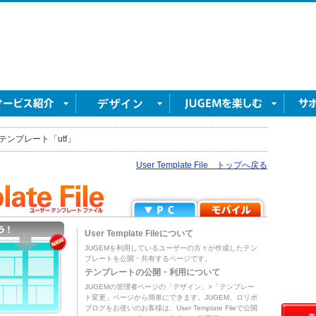
テンプレート「utf」
User Template File トップへ戻る
User Template Fileについて
JUGEMを利用しているユーザーの方々が作成したテン
プレートを公開・共有するページです。
テンプレートの公開・利用について
JUGEMの管理者ページの「デザイン」>「テンプレー
ト変更」ページから簡単にできます。JUGEM、ロリポ
ブログをお使いのお客様は、User Template Fileで公開