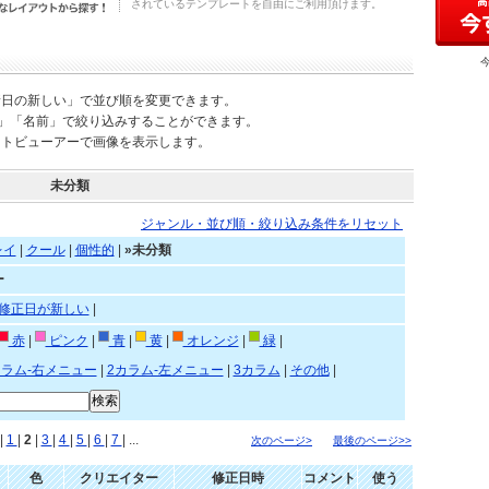
されているテンプレートを自由にご利用頂けます。
新日の新しい」で並び順を変更できます。
)」「名前」で絞り込みすることができます。
ートビューアーで画像を表示します。
未分類
ジャンル・並び順・絞り込み条件をリセット
レイ
|
クール
|
個性的
|
»未分類
ー
修正日が新しい
|
赤
|
ピンク
|
青
|
黄
|
オレンジ
|
緑
|
カラム-右メニュー
|
2カラム-左メニュー
|
3カラム
|
その他
|
|
1
|
2
|
3
|
4
|
5
|
6
|
7
| ...
次のページ>
最後のページ>>
色
クリエイター
修正日時
コメント
使う