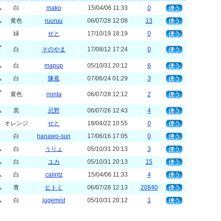
ム
白
mako
15/04/06 11:33
0
ム
黄色
ruuruu
06/07/28 12:08
13
緑
せと
17/10/19 18:19
0
ム
白
そのやま
17/08/12 17:24
0
ム
白
mapup
05/10/31 20:12
6
ム
白
陳蕉
07/06/24 01:29
3
ム
黄色
nonta
06/07/28 12:12
2
ム
黒
忌野
06/07/26 12:43
4
オレンジ
せと
18/04/22 10:55
0
白
hanawo-sun
17/06/16 17:05
0
ム
白
うりょ
05/10/31 20:13
3
ム
白
ユカ
05/10/31 20:13
15
ム
白
calintz
15/04/06 11:33
4
ム
青
ヒトミ
06/07/28 12:13
20840
ム
白
jugemist
05/10/31 20:12
1