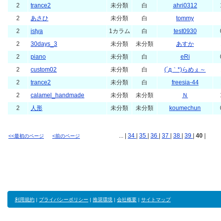
2
trance2
未分類
白
ahri0312
2
あさひ
未分類
白
tommy
2
istya
1カラム
白
test0930
2
30days_3
未分類
未分類
あすか
2
piano
未分類
白
eRi
2
custom02
未分類
白
(´д｀*)らめぇ～
2
trance2
未分類
白
freesia-44
2
calamel_handmade
未分類
未分類
Ｎ
2
人形
未分類
未分類
koumechun
... |
34
|
35
|
36
|
37
|
38
|
39
|
40
|
<<最初のページ
<前のページ
利用規約
|
プライバシーポリシー
|
推奨環境
|
会社概要
|
サイトマップ