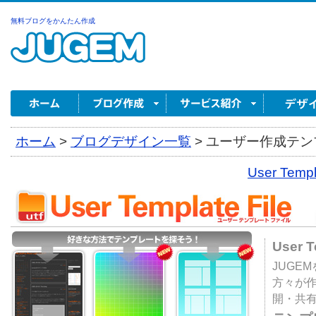
無料ブログをかんたん作成
ホーム
>
ブログデザイン一覧
>
ユーザー作成テンプ
User Tem
User 
JUGE
方々が
開・共