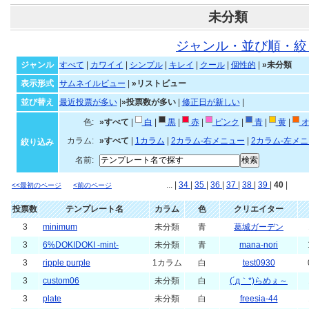
未分類
ジャンル・並び順・絞
ジャンル
すべて
|
カワイイ
|
シンプル
|
キレイ
|
クール
|
個性的
|
»未分類
表示形式
サムネイルビュー
|
»リストビュー
並び替え
最近投票が多い
|
»投票数が多い
|
修正日が新しい
|
色:
»すべて
|
白
|
黒
|
赤
|
ピンク
|
青
|
黄
|
オ
カラム:
»すべて
|
1カラム
|
2カラム-右メニュー
|
2カラム-左メ
絞り込み
名前:
... |
34
|
35
|
36
|
37
|
38
|
39
|
40
|
<<最初のページ
<前のページ
投票数
テンプレート名
カラム
色
クリエイター
3
minimum
未分類
青
葛城ガーデン
3
6%DOKIDOKI -mint-
未分類
青
mana-nori
3
ripple purple
1カラム
白
test0930
3
custom06
未分類
白
(´д｀*)らめぇ～
3
plate
未分類
白
freesia-44