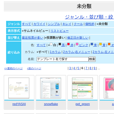
未分類
ジャンル・並び順・絞
ジャンル
すべて
|
カワイイ
|
シンプル
|
キレイ
|
クール
|
個性的
|
»未分類
表示形式
»サムネイルビュー
|
リストビュー
並び替え
最近投票が多い
|
»投票数が多い
|
修正日が新しい
|
色:
すべて
|
»
白
|
黒
|
赤
|
ピンク
|
青
|
黄
|
オ
カラム:
»すべて
|
1カラム
|
2カラム-右メニュー
|
2カラム-左メ
絞り込み
名前:
|
3
|
4
|
5
|
6
|
7
|
8
|
9
| ...
<<最初のページ
<前のページ
redYASAI
snowflake
pet_green
a