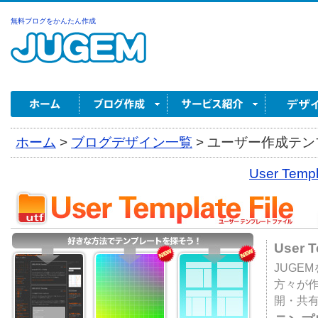
無料ブログをかんたん作成
ホーム
>
ブログデザイン一覧
>
ユーザー作成テンプ
User Tem
User 
JUGE
方々が
開・共