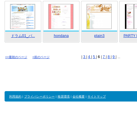
ドラム01_パ...
hondana
plain3
PARTY 
|
3
|
4
|
5
|
6
|
7
|
8
|
9
| ...
<<最初のページ
<前のページ
利用規約
|
プライバシーポリシー
|
推奨環境
|
会社概要
|
サイトマップ