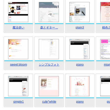
魔法使い
森とギター ...
plain3
桃色グ
sweet bloom
シンプルフォト
piano
mia
simple1
cute*white
piano
pi