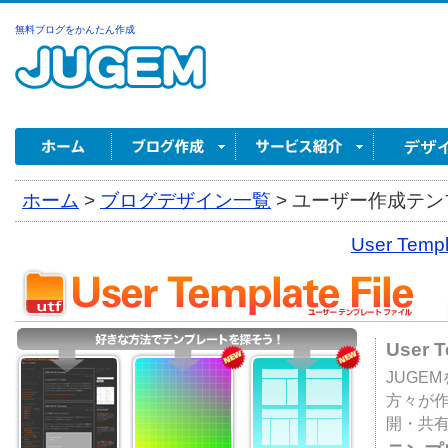
無料ブログをかんたん作成
ホーム
>
ブログデザイン一覧
>
ユーザー作成テンプ
User Tem
User 
JUGE
方々が
開・共