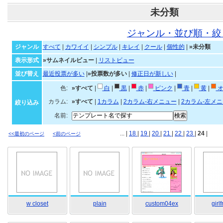
未分類
ジャンル・並び順・絞
ジャンル
すべて
|
カワイイ
|
シンプル
|
キレイ
|
クール
|
個性的
|
»未分類
表示形式
»サムネイルビュー
|
リストビュー
並び替え
最近投票が多い
|
»投票数が多い
|
修正日が新しい
|
色:
»すべて
|
白
|
黒
|
赤
|
ピンク
|
青
|
黄
|
オ
カラム:
»すべて
|
1カラム
|
2カラム-右メニュー
|
2カラム-左メ
絞り込み
名前:
... |
18
|
19
|
20
|
21
|
22
|
23
|
24
|
<<最初のページ
<前のページ
w closet
plain
custom04ex
girlf