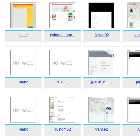
plate
calamel_han...
flower02
tra
piano
7070_1
森とギター ...
pi
piano
custom02
trance2