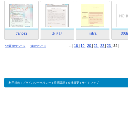
trance2
あさひ
istya
30d
... |
18
|
19
|
20
|
21
|
22
|
23
|
24
|
<<最初のページ
<前のページ
利用規約
|
プライバシーポリシー
|
推奨環境
|
会社概要
|
サイトマップ