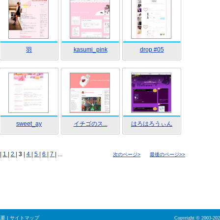
羽
kasumi_pink
drop #05
sweet_ay
イチゴのス...
はろはろうぃん
|
1
|
2
|
3
|
4
|
5
|
6
|
7
| ...
次のページ>
最後のページ>>
概要
|
サイトマップ
Copyright © 2003-