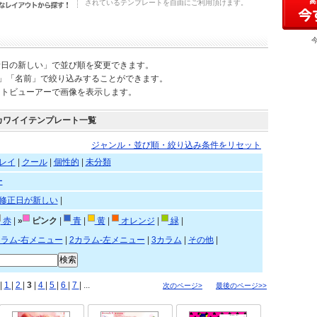
されているテンプレートを自由にご利用頂けます。
新日の新しい」で並び順を変更できます。
)」「名前」で絞り込みすることができます。
ートビューアーで画像を表示します。
カワイイテンプレート一覧
ジャンル・並び順・絞り込み条件をリセット
レイ
|
クール
|
個性的
|
未分類
ー
修正日が新しい
|
赤
|
»
ピンク
|
青
|
黄
|
オレンジ
|
緑
|
カラム-右メニュー
|
2カラム-左メニュー
|
3カラム
|
その他
|
|
1
|
2
|
3
|
4
|
5
|
6
|
7
| ...
次のページ>
最後のページ>>