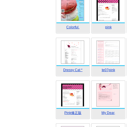
Colorful.
pink
Dressy Cat *
te07pink
Pink修正版
My Dear,