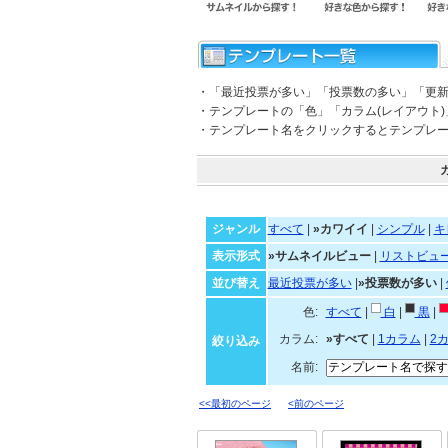
・「最近投票が多い」「投票数の多い」「更
・テンプレートの「色」「カラム(レイアウト
・テンプレート名をクリックするとテンプレ
ジャンル
すべて
|
»カワイイ
|
シンプル
|
キ
表示形式
»サムネイルビュー
|
リストビュ
並び替え
最近投票が多い
|
»投票数が多い
|
色:
すべて
|
白
|
黒
|
カラム:
»すべて
|
1カラム
|
2
絞り込み
名前:
<<最初のページ
<前のページ