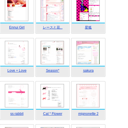
Ennui Girl
レースと花...
星狐
Love + Love
Season*
sakura
ss rabbit
Cat * Flower
mignonette 2