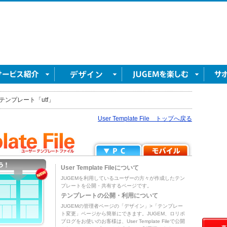
テンプレート「utf」
User Template File トップへ戻る
User Template Fileについて
JUGEMを利用しているユーザーの方々が作成したテン
プレートを公開・共有するページです。
テンプレートの公開・利用について
JUGEMの管理者ページの「デザイン」>「テンプレー
ト変更」ページから簡単にできます。JUGEM、ロリポ
ブログをお使いのお客様は、User Template Fileで公開