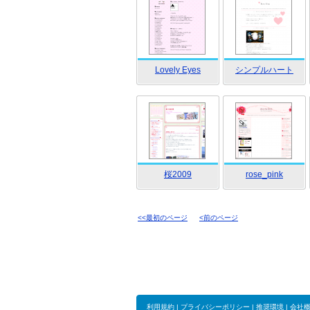
Lovely Eyes
シンプルハート
桜2009
rose_pink
<<最初のページ
<前のページ
利用規約
|
プライバシーポリシー
|
推奨環境
|
会社