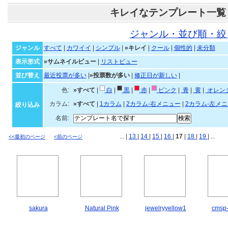
キレイなテンプレート一覧
ジャンル・並び順・絞
ジャンル
すべて
|
カワイイ
|
シンプル
|
»キレイ
|
クール
|
個性的
|
未分類
表示形式
»サムネイルビュー
|
リストビュー
並び替え
最近投票が多い
|
»投票数が多い
|
修正日が新しい
|
色:
»すべて
|
白
|
黒
|
赤
|
ピンク
|
青
|
黄
|
オレン
カラム:
»すべて
|
1カラム
|
2カラム-右メニュー
|
2カラム-左メ
絞り込み
名前:
... |
13
|
14
|
15
|
16
|
17
|
18
|
19
| ...
<<最初のページ
<前のページ
sakura
Natural Pink
jewelryyellow1
cms