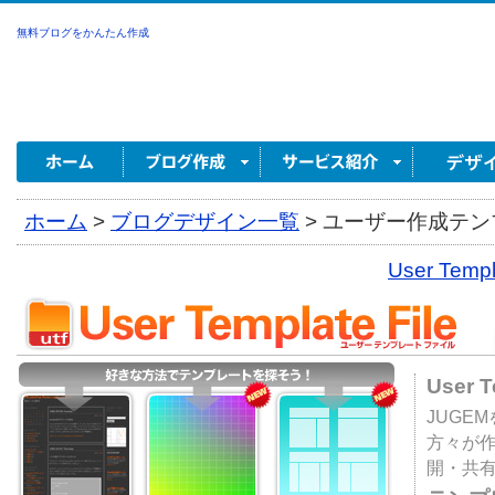
無料ブログをかんたん作成
ホーム
>
ブログデザイン一覧
>
ユーザー作成テンプ
User Tem
User 
JUGE
方々が
開・共