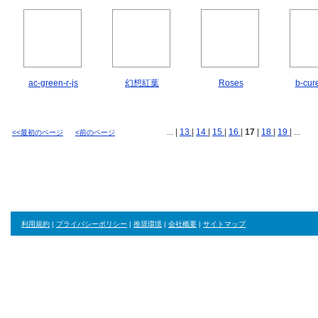
ac-green-r-js
幻想紅葉
Roses
b-cure
... |
13
|
14
|
15
|
16
|
17
|
18
|
19
| ...
<<最初のページ
<前のページ
利用規約
|
プライバシーポリシー
|
推奨環境
|
会社概要
|
サイトマップ