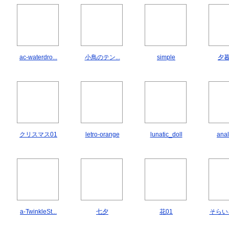
ac-waterdro...
小鳥のテン...
simple
夕
クリスマス01
letro-orange
lunatic_doll
ana
a-TwinkleSt...
七夕
花01
そらいろ