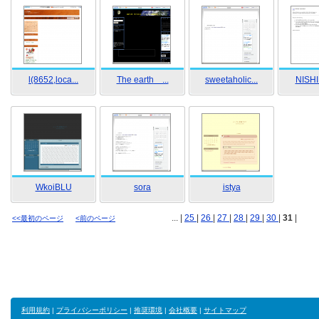
l(8652,loca...
The earth ...
sweetaholic...
NISHI
WkoiBLU
sora
istya
... |
25
|
26
|
27
|
28
|
29
|
30
|
31
|
<<最初のページ
<前のページ
利用規約
|
プライバシーポリシー
|
推奨環境
|
会社概要
|
サイトマップ