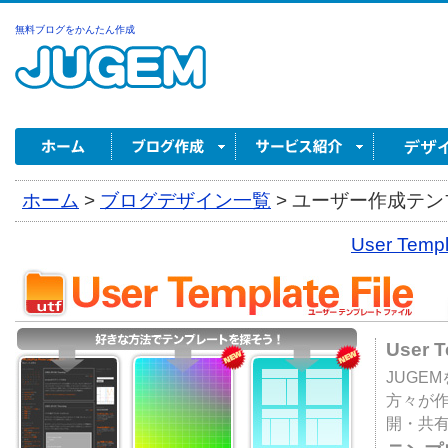
無料ブログをかんたん作成
ホーム
>
ブログデザイン一覧
>
ユーザー作成テンプ
User Tem
User 
JUGE
方々が
開・共