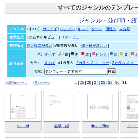
すべてのジャンルのテンプレ
ジャンル・並び順・絞
ジャンル
»すべて
|
カワイイ
|
シンプル
|
キレイ
|
クール
|
個性的
|
未分類
表示形式
»サムネイルビュー
|
リストビュー
並び替え
最近投票が多い
|
»投票数が多い
|
修正日が新しい
|
色:
すべて
|
»
白
|
黒
|
赤
|
ピンク
|
青
|
黄
|
オ
カラム:
すべて
|
»1カラム
|
2カラム-右メニュー
|
2カラム-左メ
絞り込み
名前:
... |
25
|
26
|
27
|
28
|
29
|
30
|
31
|
<<最初のページ
<前のページ
natural
春華－縦
dreamBlog
cmsp-