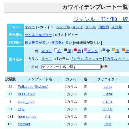
カワイイテンプレート一覧
ジャンル・並び順・絞
ジャンル
すべて
|
»カワイイ
|
シンプル
|
キレイ
|
クール
|
個性的
|
未分類
表示形式
サムネイルビュー
|
»リストビュー
並び替え
最近投票が多い
|
投票数が多い
|
»修正日が新しい
|
色:
すべて
|
白
|
黒
|
赤
|
ピンク
|
»
青
|
黄
|
オ
カラム:
すべて
|
»1カラム
|
2カラム-右メニュー
|
2カラム-左メ
絞り込み
名前:
投票数
テンプレート名
カラム
色
クリエイター
25
Polka dot (Skyblue)
1カラム
青
Luna
17
BLOCKS-2
1カラム
青
az/z
8
clear_blue
1カラム
青
もにゅ
21
ばら
1カラム
青
カヲリ
631
here comes
1カラム
青
えま
168
elflower
1カラム
青
utata