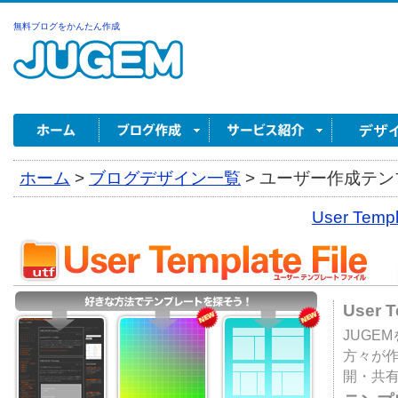
無料ブログをかんたん作成
ホーム
>
ブログデザイン一覧
>
ユーザー作成テンプ
User Tem
User 
JUGE
方々が
開・共