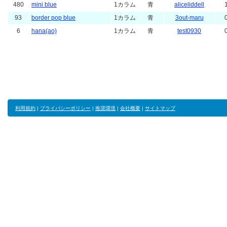
480
mini blue
1カラム
青
aliceliddell
93
border pop blue
1カラム
青
3out-maru
6
hana(ao)
1カラム
青
test0930
利用規約
|
プライバシーポリシー
|
推奨環境
|
会社概要
|
サイトマップ