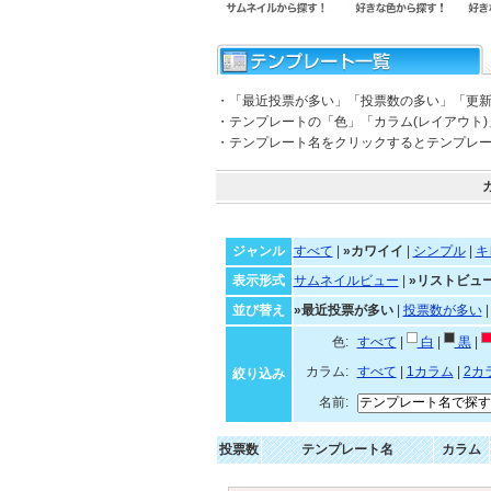
・「最近投票が多い」「投票数の多い」「更
・テンプレートの「色」「カラム(レイアウト
・テンプレート名をクリックするとテンプレ
ジャンル
すべて
|
»カワイイ
|
シンプル
|
キ
表示形式
サムネイルビュー
|
»リストビュ
並び替え
»最近投票が多い
|
投票数が多い
色:
すべて
|
白
|
黒
|
カラム:
すべて
|
1カラム
|
2カ
絞り込み
名前:
投票数
テンプレート名
カラム