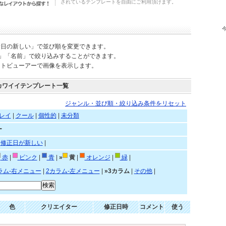
されているテンプレートを自由にご利用頂けます。
新日の新しい」で並び順を変更できます。
)」「名前」で絞り込みすることができます。
ートビューアーで画像を表示します。
カワイイテンプレート一覧
ジャンル・並び順・絞り込み条件をリセット
レイ
|
クール
|
個性的
|
未分類
ー
|
修正日が新しい
|
赤
|
ピンク
|
青
|
»
黄
|
オレンジ
|
緑
|
ラム-右メニュー
|
2カラム-左メニュー
|
»3カラム
|
その他
|
色
クリエイター
修正日時
コメント
使う