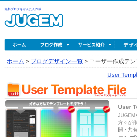
無料ブログをかんたん作成
ホーム
>
ブログデザイン一覧
>
ユーザー作成テンプ
User Tem
User 
JUGE
方々が
開・共