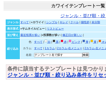
カワイイテンプレート一覧
ジャンル・並び順・絞
ジャンル
すべて
|
»カワイイ
|
シンプル
|
キレイ
|
クール
|
個性的
|
未分類
表示形式
»サムネイルビュー
|
リストビュー
並び替え
最近投票が多い
|
»投票数が多い
|
修正日が新しい
|
色:
すべて
|
白
|
黒
|
赤
|
ピンク
|
青
|
黄
|
オ
カラム:
すべて
|
1カラム
|
2カラム-右メニュー
|
2カラム-左メニ
絞り込み
名前:
条件に該当するテンプレートは見つかり
ジャンル・並び順・絞り込み条件をリセ