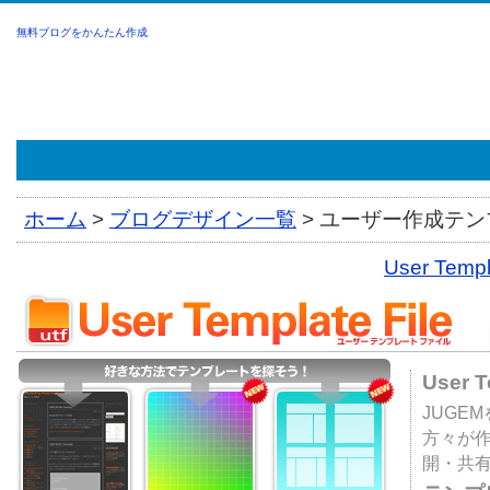
無料ブログをかんたん作成
ホーム
>
ブログデザイン一覧
>
ユーザー作成テンプ
User Tem
User 
JUGE
方々が
開・共