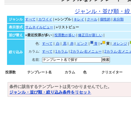
ジャンル・並び順・絞
ジャンル
すべて
|
カワイイ
|
»シンプル
|
キレイ
|
クール
|
個性的
|
未分類
表示形式
サムネイルビュー
|
»リストビュー
並び替え
»最近投票が多い
|
投票数が多い
|
修正日が新しい
|
色:
すべて
|
白
|
黒
|
赤
|
ピンク
|
青
|
»
黄
|
オレンジ
|
カラム:
すべて
|
1カラム
|
2カラム-右メニュー
|
2カラム-左メニ
絞り込み
名前:
投票数
テンプレート名
カラム
色
クリエイター
条件に該当するテンプレートは見つかりませんでした。
ジャンル・並び順・絞り込み条件をリセット