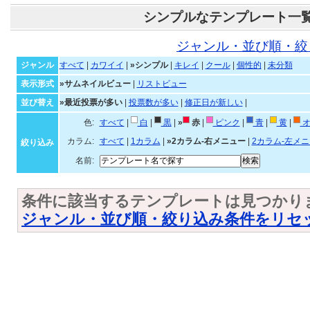
シンプルなテンプレート一
ジャンル・並び順・絞
ジャンル
すべて
|
カワイイ
|
»シンプル
|
キレイ
|
クール
|
個性的
|
未分類
表示形式
»サムネイルビュー
|
リストビュー
並び替え
»最近投票が多い
|
投票数が多い
|
修正日が新しい
|
色:
すべて
|
白
|
黒
|
»
赤
|
ピンク
|
青
|
黄
|
オ
カラム:
すべて
|
1カラム
|
»2カラム-右メニュー
|
2カラム-左メ
絞り込み
名前:
条件に該当するテンプレートは見つかり
ジャンル・並び順・絞り込み条件をリセ