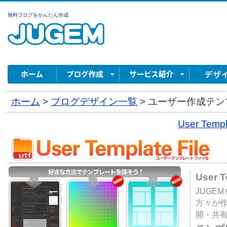
無料ブログをかんたん作成
ホーム
>
ブログデザイン一覧
>
ユーザー作成テンプ
User Tem
User 
JUGE
方々が
開・共