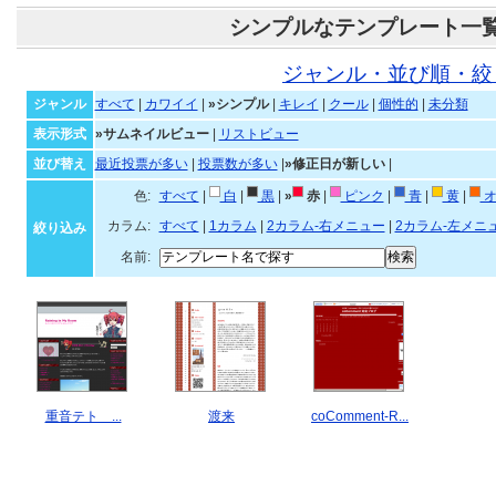
シンプルなテンプレート一
ジャンル・並び順・絞
ジャンル
すべて
|
カワイイ
|
»シンプル
|
キレイ
|
クール
|
個性的
|
未分類
表示形式
»サムネイルビュー
|
リストビュー
並び替え
最近投票が多い
|
投票数が多い
|
»修正日が新しい
|
色:
すべて
|
白
|
黒
|
»
赤
|
ピンク
|
青
|
黄
|
オ
カラム:
すべて
|
1カラム
|
2カラム-右メニュー
|
2カラム-左メニ
絞り込み
名前:
重音テト ...
渡来
coComment-R...