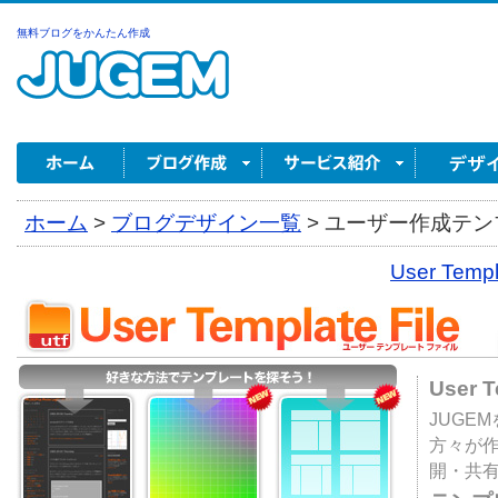
無料ブログをかんたん作成
ホーム
>
ブログデザイン一覧
>
ユーザー作成テンプ
User Tem
User 
JUGE
方々が
開・共