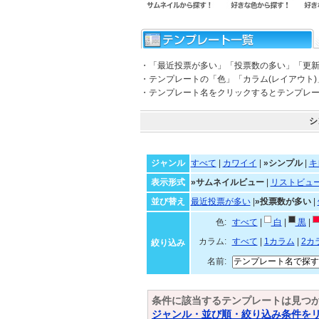
・「最近投票が多い」「投票数の多い」「更
・テンプレートの「色」「カラム(レイアウト
・テンプレート名をクリックするとテンプレ
シ
ジャンル
すべて
|
カワイイ
|
»シンプル
|
キ
表示形式
»サムネイルビュー
|
リストビュ
並び替え
最近投票が多い
|
»投票数が多い
|
色:
すべて
|
白
|
黒
|
カラム:
すべて
|
1カラム
|
2カ
絞り込み
名前:
条件に該当するテンプレートは見つ
ジャンル・並び順・絞り込み条件を