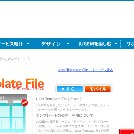
テンプレート「utf」
User Template File トップへ戻る
User Template Fileについて
JUGEMを利用しているユーザーの方々が作成したテン
プレートを公開・共有するページです。
テンプレートの公開・利用について
JUGEMの管理者ページの「デザイン」>「テンプレー
ト変更」ページから簡単にできます。JUGEM、ロリポ
ブログをお使いのお客様は、User Template Fileで公開