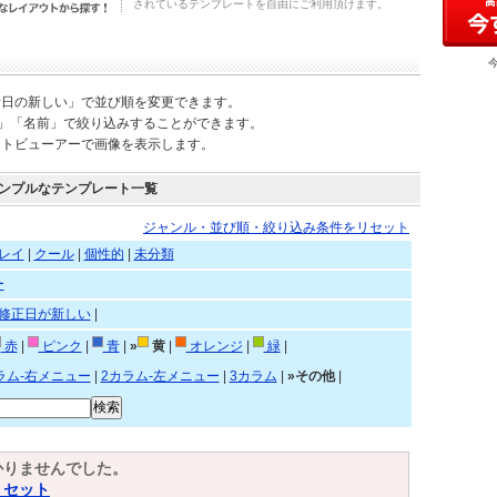
されているテンプレートを自由にご利用頂けます。
新日の新しい」で並び順を変更できます。
)」「名前」で絞り込みすることができます。
ートビューアーで画像を表示します。
ンプルなテンプレート一覧
ジャンル・並び順・絞り込み条件をリセット
レイ
|
クール
|
個性的
|
未分類
ー
修正日が新しい
|
赤
|
ピンク
|
青
|
»
黄
|
オレンジ
|
緑
|
ラム-右メニュー
|
2カラム-左メニュー
|
3カラム
|
»その他
|
かりませんでした。
リセット