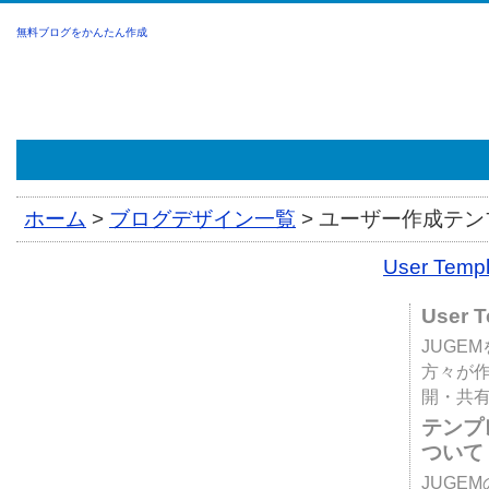
無料ブログをかんたん作成
ホーム
>
ブログデザイン一覧
>
ユーザー作成テンプ
User Tem
User 
JUGE
方々が
開・共