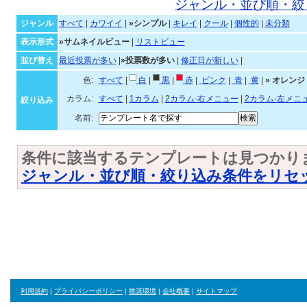
シンプルなテンプレート一
ジャンル・並び順・絞
ジャンル
すべて
|
カワイイ
|
»シンプル
|
キレイ
|
クール
|
個性的
|
未分類
表示形式
»サムネイルビュー
|
リストビュー
並び替え
最近投票が多い
|
»投票数が多い
|
修正日が新しい
|
色:
すべて
|
白
|
黒
|
赤
|
ピンク
|
青
|
黄
|
»
オ
カラム:
すべて
|
1カラム
|
2カラム-右メニュー
|
2カラム-左メニ
絞り込み
名前:
条件に該当するテンプレートは見つかり
ジャンル・並び順・絞り込み条件をリセ