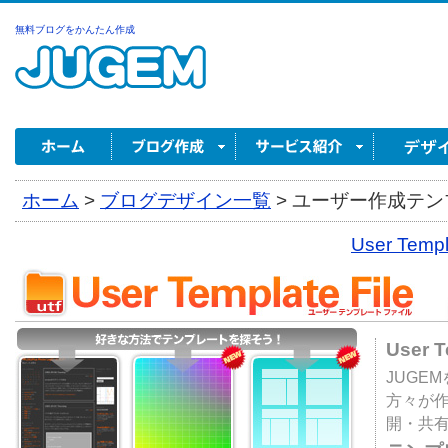
無料ブログをかんたん作成
ホーム
>
ブログデザイン一覧
>
ユーザー作成テンプ
User Tem
User 
JUGE
方々が
開・共