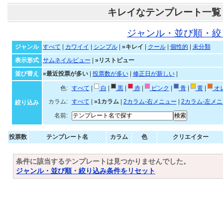
キレイなテンプレート一覧
ジャンル・並び順・絞
ジャンル
すべて
|
カワイイ
|
シンプル
|
»キレイ
|
クール
|
個性的
|
未分類
表示形式
サムネイルビュー
|
»リストビュー
並び替え
»最近投票が多い
|
投票数が多い
|
修正日が新しい
|
色:
すべて
|
白
|
黒
|
赤
|
ピンク
|
青
|
黄
|
オ
カラム:
すべて
|
»1カラム
|
2カラム-右メニュー
|
2カラム-左メ
絞り込み
名前:
投票数
テンプレート名
カラム
色
クリエイター
条件に該当するテンプレートは見つかりませんでした。
ジャンル・並び順・絞り込み条件をリセット