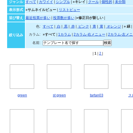
キレイなテンプレート一覧
ジャンル・並び順・絞
ジャンル
すべて
|
カワイイ
|
シンプル
|
»キレイ
|
クール
|
個性的
|
未分類
表示形式
»サムネイルビュー
|
リストビュー
並び替え
最近投票が多い
|
投票数が多い
|
»修正日が新しい
|
色:
すべて
|
白
|
黒
|
赤
|
ピンク
|
青
|
黄
|
オレ
カラム:
»すべて
|
1カラム
|
2カラム-右メニュー
|
2カラム-左メ
絞り込み
名前:
|
1
|
2
|
green
st green
tartan03
ス