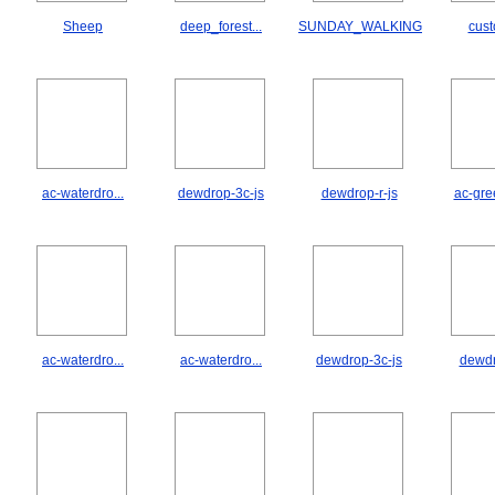
Sheep
deep_forest...
SUNDAY_WALKING
cus
ac-waterdro...
dewdrop-3c-js
dewdrop-r-js
ac-gre
ac-waterdro...
ac-waterdro...
dewdrop-3c-js
dewdr