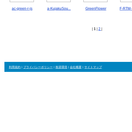
ac-green-r-js
a-KujakuSou...
GreenFlower
F-RTM-
|
1
|
2
|
利用規約
|
プライバシーポリシー
|
推奨環境
|
会社概要
|
サイトマップ