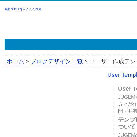
無料ブログをかんたん作成
ホーム
>
ブログデザイン一覧
>
ユーザー作成テンプ
User Tem
User 
JUGE
方々が
開・共