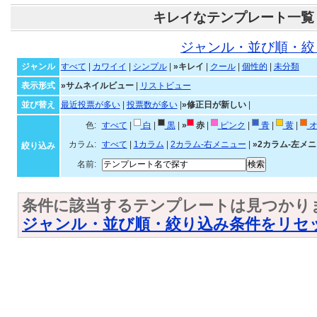
キレイなテンプレート一覧
ジャンル・並び順・絞
ジャンル
すべて
|
カワイイ
|
シンプル
|
»キレイ
|
クール
|
個性的
|
未分類
表示形式
»サムネイルビュー
|
リストビュー
並び替え
最近投票が多い
|
投票数が多い
|
»修正日が新しい
|
色:
すべて
|
白
|
黒
|
»
赤
|
ピンク
|
青
|
黄
|
オ
カラム:
すべて
|
1カラム
|
2カラム-右メニュー
|
»2カラム-左メ
絞り込み
名前:
条件に該当するテンプレートは見つかり
ジャンル・並び順・絞り込み条件をリセ