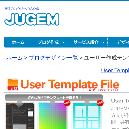
無料ブログをかんたん作成
ホーム
>
ブログデザイン一覧
>
ユーザー作成テンプ
User Tem
User 
JUGE
方々が
開・共