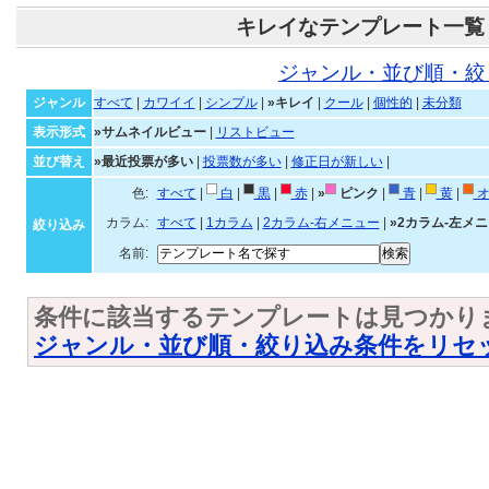
キレイなテンプレート一覧
ジャンル・並び順・絞
ジャンル
すべて
|
カワイイ
|
シンプル
|
»キレイ
|
クール
|
個性的
|
未分類
表示形式
»サムネイルビュー
|
リストビュー
並び替え
»最近投票が多い
|
投票数が多い
|
修正日が新しい
|
色:
すべて
|
白
|
黒
|
赤
|
»
ピンク
|
青
|
黄
|
オ
カラム:
すべて
|
1カラム
|
2カラム-右メニュー
|
»2カラム-左メ
絞り込み
名前:
条件に該当するテンプレートは見つかり
ジャンル・並び順・絞り込み条件をリセ