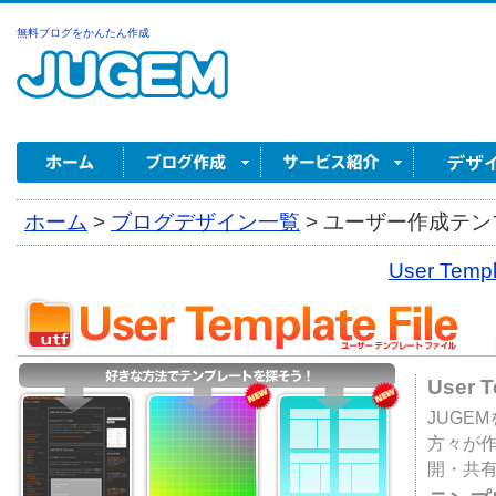
無料ブログをかんたん作成
ホーム
>
ブログデザイン一覧
>
ユーザー作成テンプ
User Tem
User 
JUGE
方々が
開・共