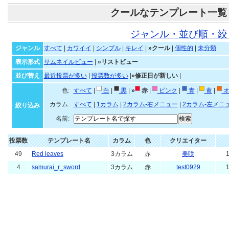
クールなテンプレート一覧
ジャンル・並び順・絞
ジャンル
すべて
|
カワイイ
|
シンプル
|
キレイ
|
»クール
|
個性的
|
未分類
表示形式
サムネイルビュー
|
»リストビュー
並び替え
最近投票が多い
|
投票数が多い
|
»修正日が新しい
|
色:
すべて
|
白
|
黒
|
»
赤
|
ピンク
|
青
|
黄
|
オ
カラム:
すべて
|
1カラム
|
2カラム-右メニュー
|
2カラム-左メニ
絞り込み
名前:
投票数
テンプレート名
カラム
色
クリエイター
49
Red leaves
3カラム
赤
美咲
1
4
samurai_r_sword
3カラム
赤
test0929
1