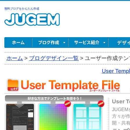
無料ブログをかんたん作成
ホーム
>
ブログデザイン一覧
>
ユーザー作成テンプ
User Tem
User 
JUGE
方々が
開・共