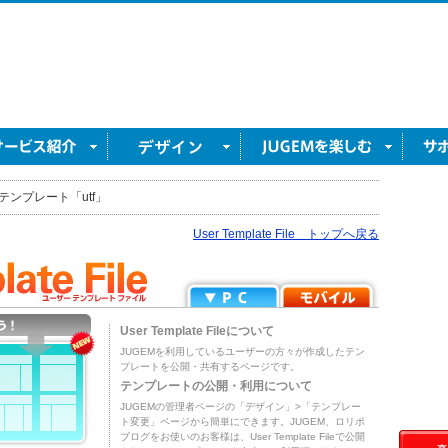
テンプレート「utf」
User Template File トップへ戻る
User Template Fileについて
JUGEMを利用しているユーザーの方々が作成したテン
プレートを公開・共有するページです。
テンプレートの公開・利用について
JUGEMの管理者ページの「デザイン」>「テンプレー
ト変更」ページから簡単にできます。JUGEM、ロリポ
ブログをお使いのお客様は、User Template Fileで公開