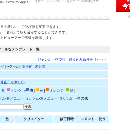
されているテンプレートを自由にご利用頂けます。
新日の新しい」で並び順を変更できます。
)」「名前」で絞り込みすることができます。
ートビューアーで画像を表示します。
クールなテンプレート一覧
ジャンル・並び順・絞り込み条件をリセット
レイ
|
»クール
|
個性的
|
未分類
ー
|
修正日が新しい
|
赤
|
ピンク
|
»
青
|
黄
|
オレンジ
|
緑
|
ラム-右メニュー
|
2カラム-左メニュー
|
3カラム
|
»その他
|
色
クリエイター
修正日時
コメント
使う