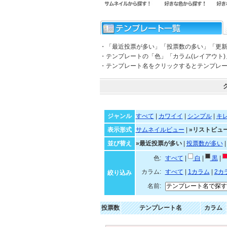
・「最近投票が多い」「投票数の多い」「更
・テンプレートの「色」「カラム(レイアウト
・テンプレート名をクリックするとテンプレ
ジャンル
すべて
|
カワイイ
|
シンプル
|
キ
表示形式
サムネイルビュー
|
»リストビュ
並び替え
»最近投票が多い
|
投票数が多い
色:
すべて
|
白
|
黒
|
カラム:
すべて
|
1カラム
|
2カ
絞り込み
名前:
投票数
テンプレート名
カラム