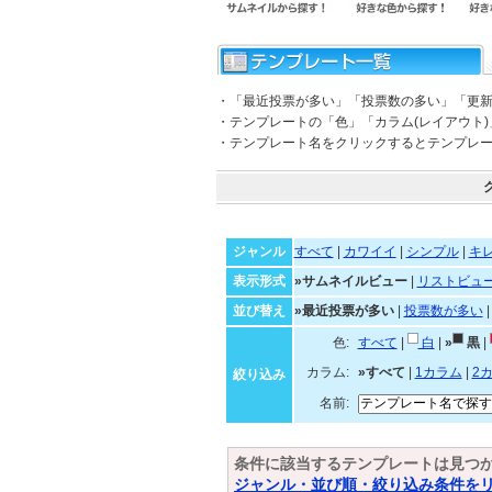
・「最近投票が多い」「投票数の多い」「更
・テンプレートの「色」「カラム(レイアウト
・テンプレート名をクリックするとテンプレ
ジャンル
すべて
|
カワイイ
|
シンプル
|
キ
表示形式
»サムネイルビュー
|
リストビュ
並び替え
»最近投票が多い
|
投票数が多い
色:
すべて
|
白
|
»
黒
|
カラム:
»すべて
|
1カラム
|
2
絞り込み
名前:
条件に該当するテンプレートは見つ
ジャンル・並び順・絞り込み条件を