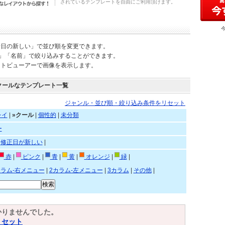
されているテンプレートを自由にご利用頂けます。
新日の新しい」で並び順を変更できます。
)」「名前」で絞り込みすることができます。
ートビューアーで画像を表示します。
クールなテンプレート一覧
ジャンル・並び順・絞り込み条件をリセット
レイ
|
»クール
|
個性的
|
未分類
ー
|
修正日が新しい
|
赤
|
ピンク
|
青
|
黄
|
オレンジ
|
緑
|
カラム-右メニュー
|
2カラム-左メニュー
|
3カラム
|
その他
|
かりませんでした。
リセット