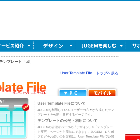
テンプレート「utf」
User Template File トップへ戻る
User Template Fileについて
JUGEMを利用しているユーザーの方々が作成したテン
プレートを公開・共有するページです。
テンプレートの公開・利用について
JUGEMの管理者ページの「デザイン」>「テンプレー
ト変更」ページから簡単にできます。JUGEM、ロリポ
ブログをお使いのお客様は、User Template Fileで公開