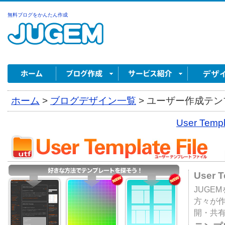
無料ブログをかんたん作成
ホーム
>
ブログデザイン一覧
>
ユーザー作成テンプ
User Tem
User 
JUGE
方々が
開・共