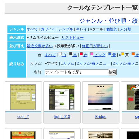
クールなテンプレート一覧
ジャンル・並び順・絞
ジャンル
すべて
|
カワイイ
|
シンプル
|
キレイ
|
»クール
|
個性的
|
未分類
表示形式
»サムネイルビュー
|
リストビュー
並び替え
最近投票が多い
|
»投票数が多い
|
修正日が新しい
|
色:
すべて
|
白
|
黒
|
赤
|
ピンク
|
青
|
»
黄
|
オ
カラム:
»すべて
|
1カラム
|
2カラム-右メニュー
|
2カラム-左メ
絞り込み
名前:
cool_Y
light_013
Bridge
sp