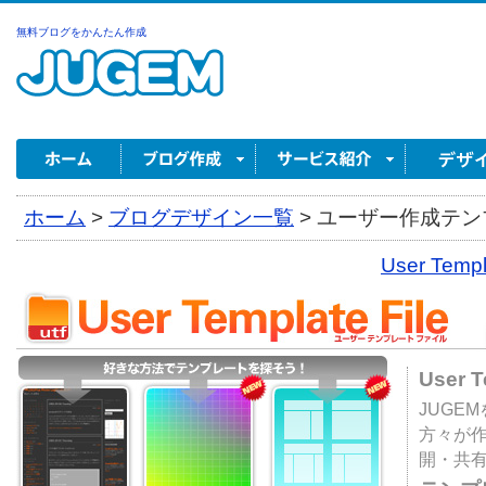
無料ブログをかんたん作成
ホーム
>
ブログデザイン一覧
>
ユーザー作成テンプ
User Tem
User 
JUGE
方々が
開・共