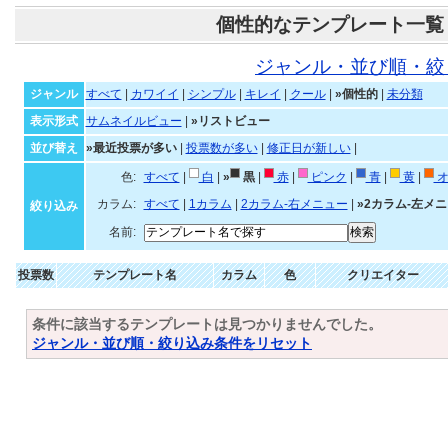
個性的なテンプレート一覧
ジャンル・並び順・絞
ジャンル
すべて
|
カワイイ
|
シンプル
|
キレイ
|
クール
|
»個性的
|
未分類
表示形式
サムネイルビュー
|
»リストビュー
並び替え
»最近投票が多い
|
投票数が多い
|
修正日が新しい
|
色:
すべて
|
白
|
»
黒
|
赤
|
ピンク
|
青
|
黄
|
オ
カラム:
すべて
|
1カラム
|
2カラム-右メニュー
|
»2カラム-左メ
絞り込み
名前:
投票数
テンプレート名
カラム
色
クリエイター
条件に該当するテンプレートは見つかりませんでした。
ジャンル・並び順・絞り込み条件をリセット