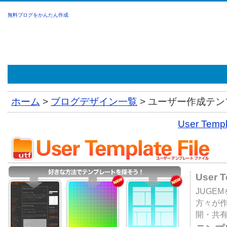
無料ブログをかんたん作成
ホーム
>
ブログデザイン一覧
>
ユーザー作成テンプ
User Tem
User 
JUGE
方々が
開・共