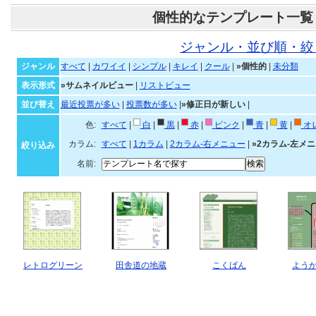
個性的なテンプレート一覧
ジャンル・並び順・絞
ジャンル
すべて
|
カワイイ
|
シンプル
|
キレイ
|
クール
|
»個性的
|
未分類
表示形式
»サムネイルビュー
|
リストビュー
並び替え
最近投票が多い
|
投票数が多い
|
»修正日が新しい
|
色:
すべて
|
白
|
黒
|
赤
|
ピンク
|
青
|
黄
|
オ
カラム:
すべて
|
1カラム
|
2カラム-右メニュー
|
»2カラム-左メ
絞り込み
名前:
レトログリーン
田舎道の地蔵
こくばん
よう